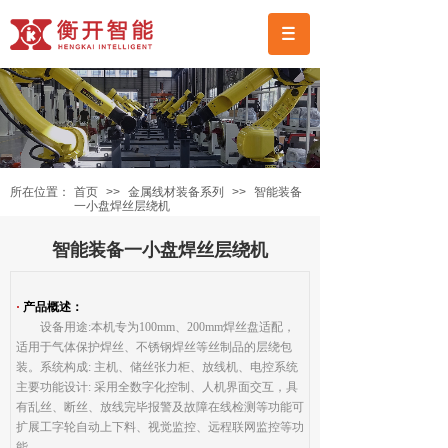
所在位置：
首页
>>
金属线材装备系列
>>
智能装备
一小盘焊丝层绕机
智能装备一小盘焊丝层绕机
·
产品概述：
设备用途:本机专为100mm、200mm焊丝盘适配，
适用于气体保护焊丝、不锈钢焊丝等丝制品的层绕包
装。系统构成: 主机、储丝张力柜、放线机、电控系统
主要功能设计: 采用全数字化控制、人机界面交互，具
有乱丝、断丝、放线完毕报警及故障在线检测等功能可
扩展工字轮自动上下料、视觉监控、远程联网监控等功
能。