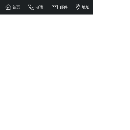
首页
电话
邮件
地址
·
2023年认定为湖南省金属线材智能装备工程技术研究中心
·
2023年认定为长沙市技术创新中心
·
2022年认定为湖南省省级企业技术中心
·
2022年被评为
工信部第三批专精
特新重点“小巨人”企业
·
2021年荣获工信部专精特新小巨人企业（第三批）
·
2021年荣获湖南省专精特新小巨人企业
·
2021年荣获湖南省中小企业"破零倍增"标杆企业
·
2020年公司创始人荣获 "湖南省科技创业领军人才" 称号
·
2020年承担湖南省高新技术产业科技创新引领计划项目
·
2020年获得"第九届中国创新创业大赛国家级优秀奖
·
2020年荣获长沙市 "小巨人" 称号
·
2020通过长沙市人工智能重点企业认证
·
2018年公司被评为高新技术企业
简体中文
English